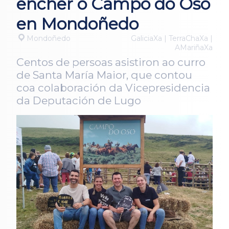
encher o Campo do Oso
en Mondoñedo
Mondoñedo
GaliciaXa | TerraChaXa |
AMariñaXa
Centos de persoas asistiron ao curro
de Santa María Maior, que contou
coa colaboración da Vicepresidencia
da Deputación de Lugo