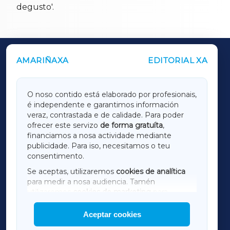
degusto'.
AMARIÑAXA
EDITORIAL XA
OUTROS PERIÓDICOS
GALICIAXA
O noso contido está elaborado por profesionais,
é independente e garantimos información
LUGOXA
veraz, contrastada e de calidade. Para poder
ofrecer este servizo
de forma gratuíta
,
financiamos a nosa actividade mediante
TERRACHAXA
publicidade. Para iso, necesitamos o teu
consentimento.
SARRIAXA
Se aceptas, utilizaremos
cookies de analítica
para medir a nosa audiencia. Tamén
AMARIÑAXA
utilizaremos
cookies de marketing
para
mostrar publicidade de terceiros.
Aceptar cookies
RIBEIRASACRAXA
Así mesmo, podes personalizar a elección das
cookies que desexas permitir.