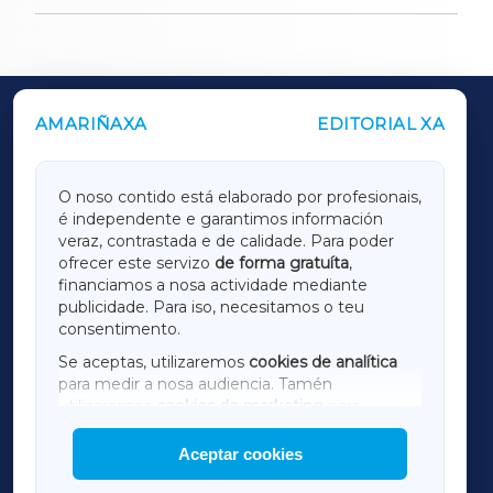
AMARIÑAXA
EDITORIAL XA
OUTROS PERIÓDICOS
GALICIAXA
O noso contido está elaborado por profesionais,
é independente e garantimos información
LUGOXA
veraz, contrastada e de calidade. Para poder
ofrecer este servizo
de forma gratuíta
,
financiamos a nosa actividade mediante
TERRACHAXA
publicidade. Para iso, necesitamos o teu
consentimento.
SARRIAXA
Se aceptas, utilizaremos
cookies de analítica
para medir a nosa audiencia. Tamén
AMARIÑAXA
utilizaremos
cookies de marketing
para
mostrar publicidade de terceiros.
Aceptar cookies
RIBEIRASACRAXA
Así mesmo, podes personalizar a elección das
cookies que desexas permitir.