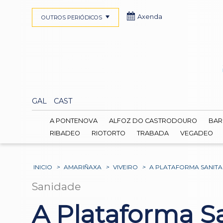
Axenda
OUTROS PERIÓDICOS
GAL
CAST
A PONTENOVA
ALFOZ DO CASTRODOURO
BAR
RIBADEO
RIOTORTO
TRABADA
VEGADEO
INICIO
>
AMARIÑAXA
>
VIVEIRO
>
A PLATAFORMA SANITAR
Sanidade
A Plataforma S