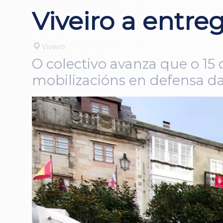
Viveiro a entre
Viveiro
O colectivo avanza que o 15 
mobilizacións en defensa d