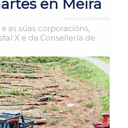
artes en Meira
TerraChaXa | AMariñaXa
e as súas corporacións,
tal X e da Consellería de