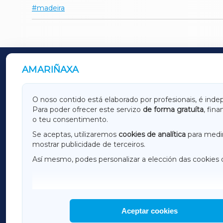
madeira
AMARIÑAXA
OUTROS PERIÓDICOS
GALICIAXA
LUGOX
O noso contido está elaborado por profesionais, é inde
Para poder ofrecer este servizo
de forma gratuíta
, fin
AMARIÑAXA
RIBEIR
o teu consentimento.
OURENSEXA
Se aceptas, utilizaremos
cookies de analítica
para medir
mostrar publicidade de terceiros.
Así mesmo, podes personalizar a elección das cookies 
F
I
H
Aceptar cookies