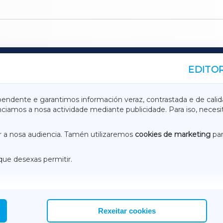
EDITOR
A
TERRACHAXA
pendente e garantimos información veraz, contrastada e de calid
anciamos a nosa actividade mediante publicidade. Para iso, neces
ASACRAXA
ACORUÑAXA
 a nosa audiencia. Tamén utilizaremos
cookies de marketing
par
que desexas permitir.
ACEBOOK
CONTACTO
NSTAGRAM
EMEROTECA
Rexeitar cookies