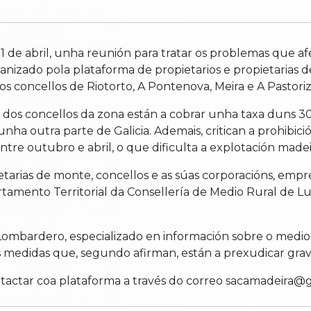
 1 de abril, unha reunión para tratar os problemas que a
ganizado pola plataforma de propietarios e propietarias 
nos concellos de Riotorto, A Pontenova, Meira e A Pastoriz
dos concellos da zona están a cobrar unha taxa duns 30
ha outra parte de Galicia. Ademais, critican a prohibici
entre outubro e abril, o que dificulta a explotación madei
tarias de monte, concellos e as súas corporacións, empre
rtamento Territorial da Consellería de Medio Rural de L
Lombardero, especializado en información sobre o medio
s medidas que, segundo afirman, están a prexudicar gra
ntactar coa plataforma a través do correo sacamadeira@