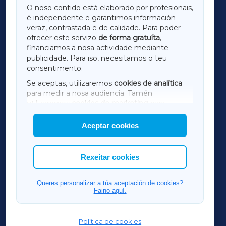
O noso contido está elaborado por profesionais,
é independente e garantimos información
LUGOXA
veraz, contrastada e de calidade. Para poder
ofrecer este servizo
de forma gratuíta
,
financiamos a nosa actividade mediante
TERRACHAXA
publicidade. Para iso, necesitamos o teu
consentimento.
SARRIAXA
Se aceptas, utilizaremos
cookies de analítica
para medir a nosa audiencia. Tamén
AMARIÑAXA
utilizaremos
cookies de marketing
para
mostrar publicidade de terceiros.
Aceptar cookies
RIBEIRASACRAXA
Así mesmo, podes personalizar a elección das
cookies que desexas permitir.
ACORUÑAXA
Rexeitar cookies
FERROLXA
Queres personalizar a túa aceptación de cookies?
Faino aquí.
OURENSEXA
Política de cookies