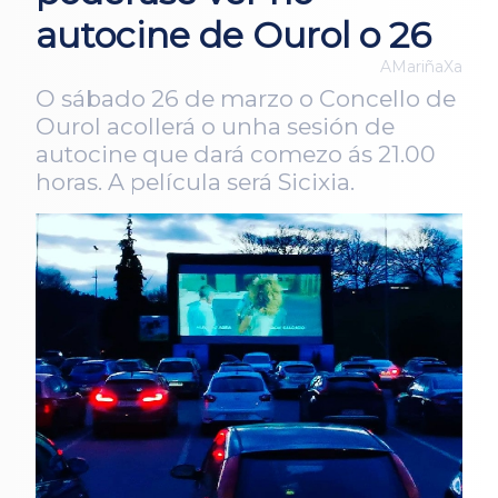
autocine de Ourol o 26
AMariñaXa
O sábado 26 de marzo o Concello de
Ourol acollerá o unha sesión de
autocine que dará comezo ás 21.00
horas. A película será Sicixia.