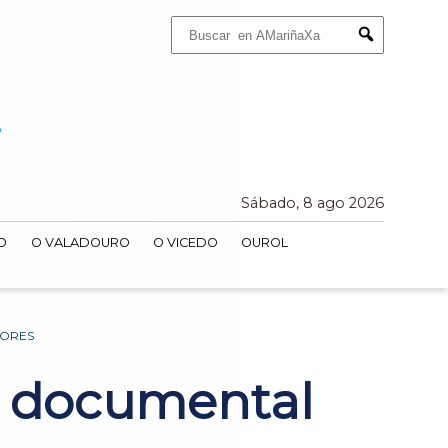
Buscar:
Submit
Sábado, 8 ago 2026
O
O VALADOURO
O VICEDO
OUROL
DORES
eu documental