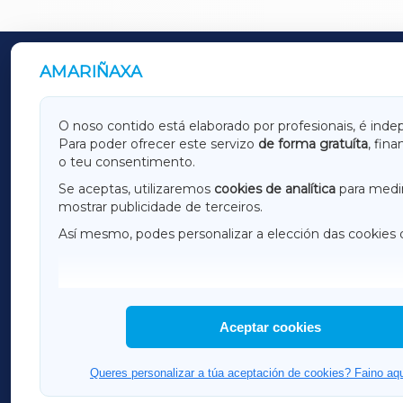
AMARIÑAXA
OUTROS PERIÓDICOS
GALICIAXA
LUGOX
O noso contido está elaborado por profesionais, é inde
Para poder ofrecer este servizo
de forma gratuíta
, fin
AMARIÑAXA
RIBEIR
o teu consentimento.
OURENSEXA
Se aceptas, utilizaremos
cookies de analítica
para medir
mostrar publicidade de terceiros.
Así mesmo, podes personalizar a elección das cookies 
F
I
H
Aceptar cookies
Queres personalizar a túa aceptación de cookies? Faino aqu