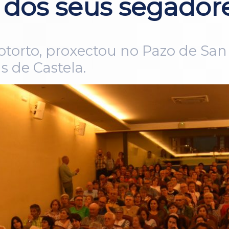
a dos seus segador
iotorto, proxectou no Pazo de S
s de Castela.