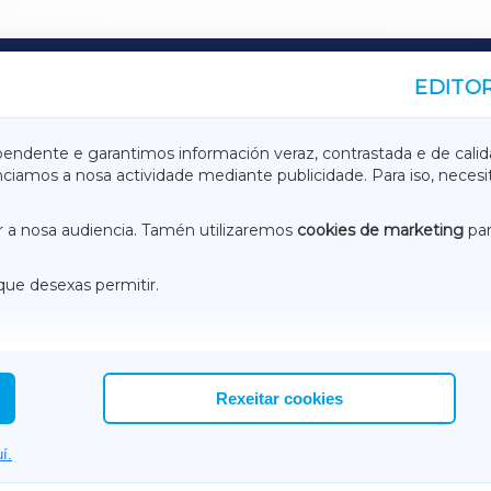
EDITOR
A
TERRACHAXA
pendente e garantimos información veraz, contrastada e de calid
anciamos a nosa actividade mediante publicidade. Para iso, neces
ASACRAXA
ACORUÑAXA
 a nosa audiencia. Tamén utilizaremos
cookies de marketing
par
que desexas permitir.
ACEBOOK
CONTACTO
NSTAGRAM
EMEROTECA
Rexeitar cookies
í.