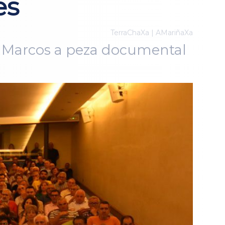
es
TerraChaXa | AMariñaXa
an Marcos a peza documental