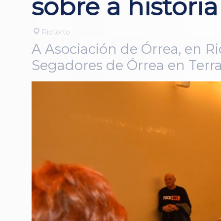
sobre a histori
Riotorto
A Asociación de Órrea, en R
Segadores de Órrea en Terra