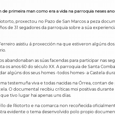
an de primeira man como era a vida na parroquia neses ano
 Riotorto, proxectou no Pazo de San Marcos a peza doc
ños de 31 segadores da parroquia sobre a súa experienci
erreiro asistiu á proxección na que estiveron algúns do
io.
s abandonaban as súas facendas para participar nas se
a os anos 60 do século XX. A parroquia de Santa Comba
dar algúns dos seus homes -todos homes- a Castela dura
ltima testemuña viva e todas nacidas na Órrea, contan de
la. O documental recibiu críticas moi positivas durante 
 que tivo lugar hai apenas uns días.
llo de Riotorto e na comarca non recoñecida oficialmen
tra evidente o tema desenvolvido polo propio document