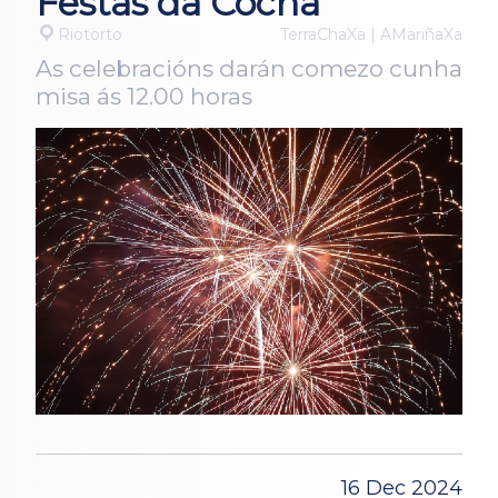
Festas da Cocha
Riotorto
TerraChaXa | AMariñaXa
As celebracións darán comezo cunha
misa ás 12.00 horas
16 Dec 2024