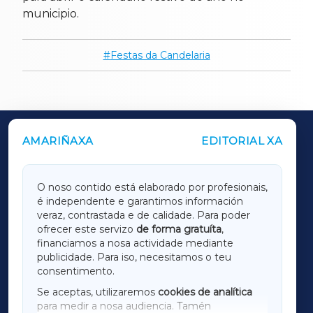
municipio.
Festas da Candelaria
AMARIÑAXA
EDITORIAL XA
OUTROS PERIÓDICOS
GALICIAXA
O noso contido está elaborado por profesionais,
é independente e garantimos información
LUGOXA
veraz, contrastada e de calidade. Para poder
ofrecer este servizo
de forma gratuíta
,
financiamos a nosa actividade mediante
TERRACHAXA
publicidade. Para iso, necesitamos o teu
consentimento.
SARRIAXA
Se aceptas, utilizaremos
cookies de analítica
para medir a nosa audiencia. Tamén