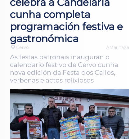
celebra a Candelaria
cunha completa
programación festiva e
gastronómica
Cervo
AMariñaXa
As festas patronais inauguran o
calendario festivo de Cervo cunha
nova edición da Festa dos Callos,
verbenas e actos relixiosos