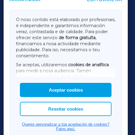
OUTROS PERIÓDICOS
GALICIAXA
O noso contido está elaborado por profesionais,
é independente e garantimos información
LUGOXA
veraz, contrastada e de calidade. Para poder
ofrecer este servizo
de forma gratuíta
,
financiamos a nosa actividade mediante
TERRACHAXA
publicidade. Para iso, necesitamos o teu
consentimento.
SARRIAXA
Se aceptas, utilizaremos
cookies de analítica
para medir a nosa audiencia. Tamén
AMARIÑAXA
utilizaremos
cookies de marketing
para
mostrar publicidade de terceiros.
Aceptar cookies
RIBEIRASACRAXA
Así mesmo, podes personalizar a elección das
cookies que desexas permitir.
ACORUÑAXA
Rexeitar cookies
FERROLXA
Queres personalizar a túa aceptación de cookies?
Faino aquí.