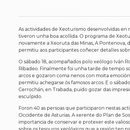
As actividades de Xeoturismo desenvolvidas en 
tiveron unha boa acollida. O programa de Xeotu
novamente a Xeoruta das Minas, A Pontenova, d
permitiu aos participantes coñecer detalles sobr
O sábado 18, acompañados polo xeólogo Iván Ro
Ribadeo. Finalmente foi unha tarde de tempo solle
arcos e gozaron coma nenos con moita emoción
permitiu achegarse ós famosos arcos. E o sábad
Cerrochán, en Trabada, puido gozar das impresion
esculpido.
Foron 40 as persoas que participaron nestas act
Occidente de Asturias. A xerente do Plan de Sos
importancia de conservar e protexer este valioso
sobre os tesouros xeolóxicos que a rexión ten pa