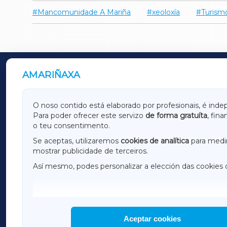
Mancomunidade A Mariña
xeoloxía
Turism
AMARIÑAXA
OUTROS PERIÓDICOS
GALICIAXA
LUGOX
O noso contido está elaborado por profesionais, é inde
Para poder ofrecer este servizo
de forma gratuíta
, fin
AMARIÑAXA
RIBEIR
o teu consentimento.
OURENSEXA
Se aceptas, utilizaremos
cookies de analítica
para medir
mostrar publicidade de terceiros.
Así mesmo, podes personalizar a elección das cookies 
F
I
H
Aceptar cookies