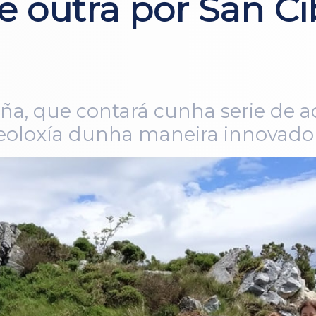
e outra por San Ci
iña, que contará cunha serie de a
 xeoloxía dunha maneira innovad