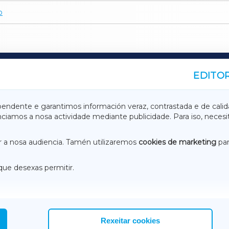
o
EDITOR
A
TERRACHAXA
pendente e garantimos información veraz, contrastada e de calid
anciamos a nosa actividade mediante publicidade. Para iso, neces
ASACRAXA
ACORUÑAXA
 a nosa audiencia. Tamén utilizaremos
cookies de marketing
par
que desexas permitir.
ACEBOOK
CONTACTO
NSTAGRAM
EMEROTECA
Rexeitar cookies