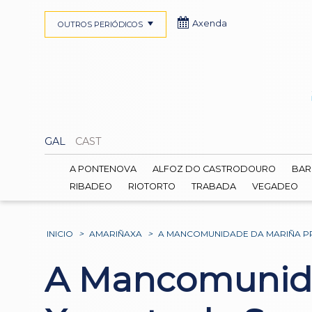
Axenda
OUTROS PERIÓDICOS
GAL
CAST
A PONTENOVA
ALFOZ DO CASTRODOURO
BAR
RIBADEO
RIOTORTO
TRABADA
VEGADEO
INICIO
>
AMARIÑAXA
>
A MANCOMUNIDADE DA MARIÑA PR
A Mancomunida