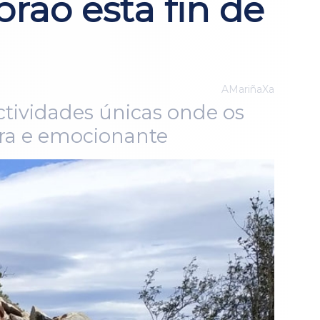
brao esta fin de
AMariñaXa
ctividades únicas onde os
ora e emocionante