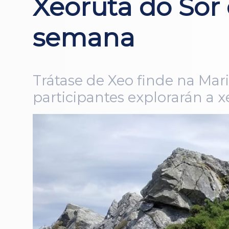
Xeoruta do Sor 
semana
Trátase de Xeo finde na Mar
participantes explorarán a