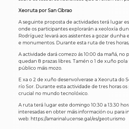
Xeoruta por San Cibrao
A seguinte proposta de actividades terá lugar es
onde os participantes explorarán a xeoloxía du
Rodríguez levará aos asistentes a gozar dunha e
e monumentos. Durante esta ruta de tres horas, o
A actividade dará comezo ás 10:00 da mañá, no p
quedan 8 prazas libres. Tamén o 1 de xuño pola 
público máis mozo.
E xa o 2 de xuño desenvolverase a Xeoruta do 
río Sor. Durante esta actividade de tres horas o
crucial no mundo tecnolóxico.
A ruta terá lugar este domingo 10:30 a 13:30 ho
interesadas en obter máis información ou para in
web: https://amarinalucense.gal/es/geoturismo