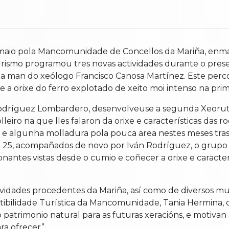
maio pola Mancomunidade de Concellos da Mariña, enmarc
rismo programou tres novas actividades durante o prese
a man do xeólogo Francisco Canosa Martínez. Este perco
e a orixe do ferro explotado de xeito moi intenso na pri
dríguez Lombardero, desenvolveuse a segunda Xeoruta 
iro na que lles falaron da orixe e características das ro
 e algunha molladura pola pouca area nestes meses tra
o 25, acompañados de novo por Iván Rodríguez, o grupo 
antes vistas desde o cumio e coñecer a orixe e caracterí
ividades procedentes da Mariña, así como de diversos mu
tibilidade Turística da Mancomunidade, Tania Hermina, d
 patrimonio natural para as futuras xeracións, e motivan
ra ofrecer”.