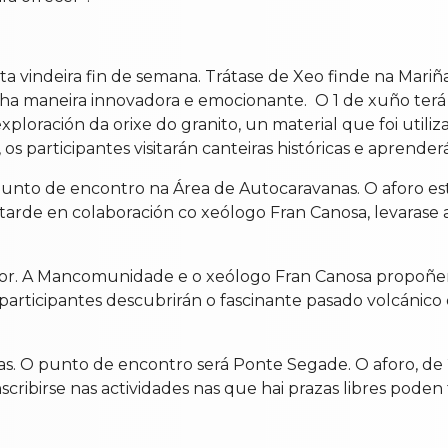
ta vindeira fin de semana. Trátase de Xeo finde na Mariñ
nha maneira innovadora e emocionante. O 1 de xuño terá
xploración da orixe do granito, un material que foi util
s participantes visitarán canteiras históricas e aprenderá
unto de encontro na Área de Autocaravanas. O aforo está
tarde en colaboración co xeólogo Fran Canosa, levarase 
Sor. A Mancomunidade e o xeólogo Fran Canosa propoñen
s participantes descubrirán o fascinante pasado volcánico 
ras. O punto de encontro será Ponte Segade. O aforo, de 
scribirse nas actividades nas que hai prazas libres pode