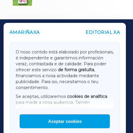
AMARIÑAXA
EDITORIAL XA
OUTROS PERIÓDICOS
GALICIAXA
O noso contido está elaborado por profesionais,
é independente e garantimos información
LUGOXA
veraz, contrastada e de calidade. Para poder
ofrecer este servizo
de forma gratuíta
,
financiamos a nosa actividade mediante
TERRACHAXA
publicidade. Para iso, necesitamos o teu
consentimento.
SARRIAXA
Se aceptas, utilizaremos
cookies de analítica
para medir a nosa audiencia. Tamén
AMARIÑAXA
utilizaremos
cookies de marketing
para
mostrar publicidade de terceiros.
Aceptar cookies
RIBEIRASACRAXA
Así mesmo, podes personalizar a elección das
cookies que desexas permitir.