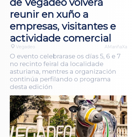
de Vegadeo volverá
reunir en xuño a
empresas, visitantes e
actividade comercial
Vegadeo
AMariñaXa
O evento celebrarase os días 5, 6 e 7
no recinto feiral da localidade
asturiana, mentres a organización
continúa perfilando o programa
desta edición