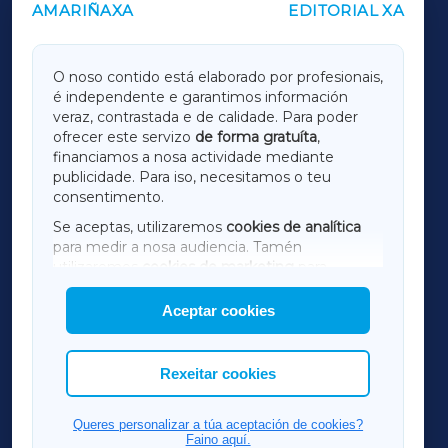
AMARIÑAXA
EDITORIAL XA
OUTROS PERIÓDICOS
GALICIAXA
O noso contido está elaborado por profesionais,
é independente e garantimos información
LUGOXA
veraz, contrastada e de calidade. Para poder
ofrecer este servizo
de forma gratuíta
,
financiamos a nosa actividade mediante
TERRACHAXA
publicidade. Para iso, necesitamos o teu
consentimento.
SARRIAXA
Se aceptas, utilizaremos
cookies de analítica
para medir a nosa audiencia. Tamén
AMARIÑAXA
utilizaremos
cookies de marketing
para
mostrar publicidade de terceiros.
Aceptar cookies
RIBEIRASACRAXA
Así mesmo, podes personalizar a elección das
cookies que desexas permitir.
ACORUÑAXA
Rexeitar cookies
FERROLXA
Queres personalizar a túa aceptación de cookies?
Faino aquí.