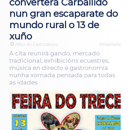
converterá Carballido
nun gran escaparate do
mundo rural o 13 de
xuño
Alfoz do Castrodouro
AMariñaXa
A cita reunirá gando, mercado
tradicional, exhibicións ecuestres,
música en directo e gastronomía
nunha xornada pensada para todas
as idades