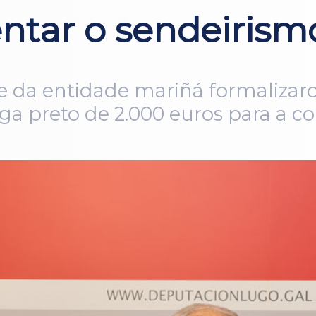
ntar o sendeirism
e da entidade mariñá formalizaro
hega preto de 2.000 euros para a