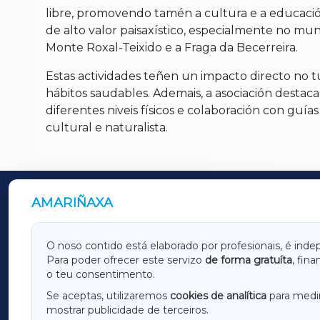
libre, promovendo tamén a cultura e a educaci
de alto valor paisaxístico, especialmente no mun
Monte Roxal-Teixido e a Fraga da Becerreira.
Estas actividades teñen un impacto directo no t
hábitos saudables. Ademais, a asociación destaca
diferentes niveis físicos e colaboración con guía
cultural e naturalista.
AMARIÑAXA
OUTROS PERIÓDICOS
GALICIAXA
LUGOX
O noso contido está elaborado por profesionais, é inde
Para poder ofrecer este servizo
de forma gratuíta
, fin
AMARIÑAXA
RIBEIR
o teu consentimento.
OURENSEXA
Se aceptas, utilizaremos
cookies de analítica
para medir
mostrar publicidade de terceiros.