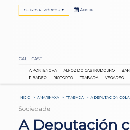
Axenda
OUTROS PERIÓDICOS
GAL
CAST
A PONTENOVA
ALFOZ DO CASTRODOURO
BAR
RIBADEO
RIOTORTO
TRABADA
VEGADEO
INICIO
>
AMARIÑAXA
>
TRABADA
>
A DEPUTACIÓN COLA
Sociedade
A Deputación c