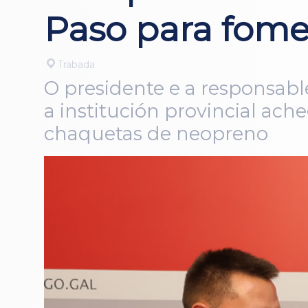
Paso para fome
Trabada
O presidente e a responsabl
a institución provincial ac
chaquetas de neopreno