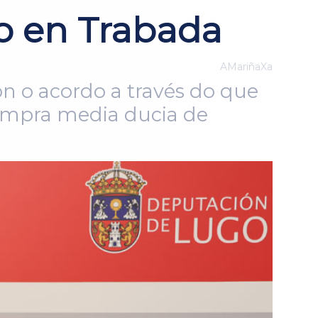
o en Trabada
AMariñaXa
n o acordo a través do que
 compra media ducia de