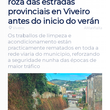
roza das estradas
provinciais en Viveiro
antes do inicio do verán
Viveiro
AMariñaXa
Os traballos de limpeza e
acondicionamento están
practicamente rematados en toda a
rede viaria do municipio, reforzando
a seguridade nunha das épocas de
maior tráfico