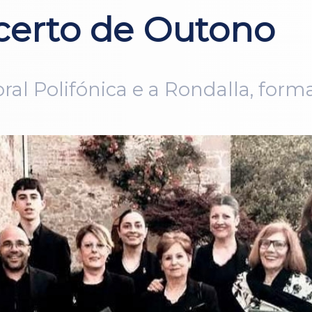
certo de Outono
al Polifónica e a Rondalla, form