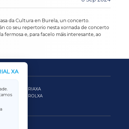
Casa da Cultura en Burela, un concerto.
rán co seu repertorio nesta xornada de concerto
fermosa e, para facelo máis interesante, ao
IAL XA
SARRIAXA
ade.
itamos
FERROLXA
a