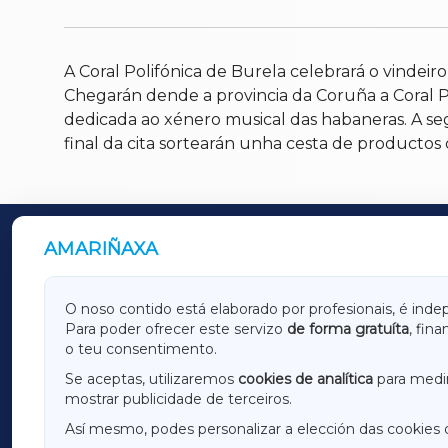
A Coral Polifónica de Burela celebrará o vindeir
Chegarán dende a provincia da Coruña a Coral P
dedicada ao xénero musical das habaneras. A se
final da cita sortearán unha cesta de productos 
AMARIÑAXA
OUTROS PERIÓDICOS
GALICIAXA
LUGOX
O noso contido está elaborado por profesionais, é inde
Para poder ofrecer este servizo
de forma gratuíta
, fin
AMARIÑAXA
RIBEIR
o teu consentimento.
OURENSEXA
Se aceptas, utilizaremos
cookies de analítica
para medir
mostrar publicidade de terceiros.
Así mesmo, podes personalizar a elección das cookies 