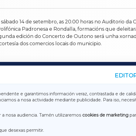
o sábado 14 de setembro, as 20.00 horas no Auditorio da 
olifónica Padronesa e Rondalla, formacións que deleita
gunda edición do Concerto de Outono será unha xornada 
cortesía dos comercios locais do municipio.
EDITOR
A
TERRACHAXA
pendente e garantimos información veraz, contrastada e de calid
anciamos a nosa actividade mediante publicidade. Para iso, neces
ASACRAXA
ACORUÑAXA
 a nosa audiencia. Tamén utilizaremos
cookies de marketing
par
que desexas permitir.