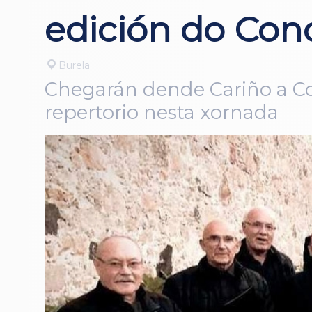
edición do Con
Burela
Chegarán dende Cariño a Cor
repertorio nesta xornada