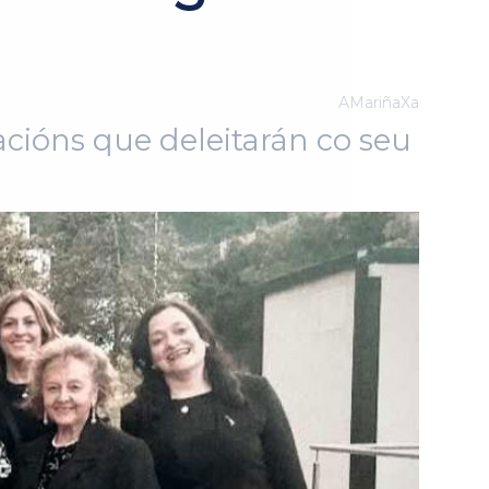
AMariñaXa
acións que deleitarán co seu