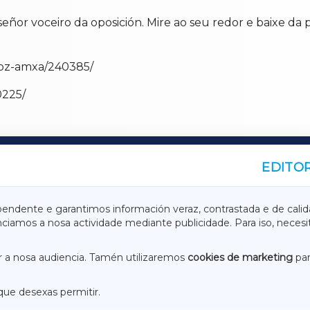
ñor voceiro da oposición. Mire ao seu redor e baixe da 
/foz-amxa/240385/
0225/
EDITOR
A
TERRACHAXA
pendente e garantimos información veraz, contrastada e de calid
anciamos a nosa actividade mediante publicidade. Para iso, neces
ASACRAXA
ACORUÑAXA
 a nosa audiencia. Tamén utilizaremos
cookies de marketing
par
que desexas permitir.