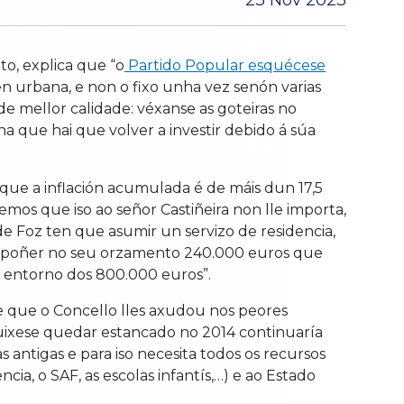
23 Nov 2023
o, explica que “o
Partido Popular esquécese
en urbana, e non o fixo unha vez senón varias
de mellor calidade: véxanse as goteiras no
a que hai que volver a investir debido á súa
que a inflación acumulada é de máis dun 17,5
emos que iso ao señor Castiñeira non lle importa,
de Foz ten que asumir un servizo de residencia,
que poñer no seu orzamento 240.000 euros que
o entorno dos 800.000 euros”.
e que o Concello lles axudou nos peores
quixese quedar estancado no 2014 continuaría
 antigas e para iso necesita todos os recursos
ia, o SAF, as escolas infantís,…) e ao Estado