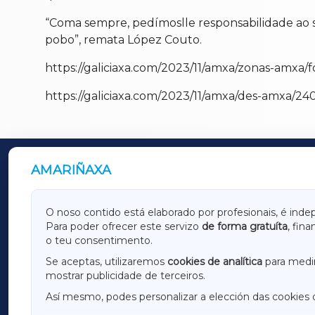
“Coma sempre, pedímoslle responsabilidade ao se
pobo”, remata López Couto.
https://galiciaxa.com/2023/11/amxa/zonas-amxa
https://galiciaxa.com/2023/11/amxa/des-amxa/24
AMARIÑAXA
OUTROS PERIÓDICOS
GALICIAXA
LUGOX
O noso contido está elaborado por profesionais, é inde
Para poder ofrecer este servizo
de forma gratuíta
, fin
AMARIÑAXA
RIBEIR
o teu consentimento.
OURENSEXA
Se aceptas, utilizaremos
cookies de analítica
para medir
mostrar publicidade de terceiros.
Así mesmo, podes personalizar a elección das cookies 