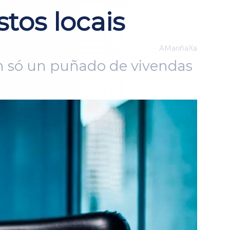
tos locais
AMariñaXa
son só un puñado de vivendas