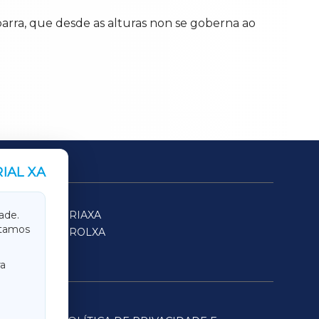
parra, que desde as alturas non se goberna ao
IAL XA
SARRIAXA
ade.
itamos
FERROLXA
a