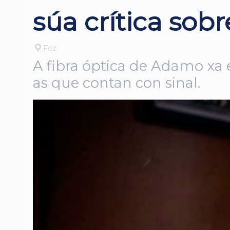
súa crítica sob
Foz
A fibra óptica de Adamo xa 
as que contan con sinal.