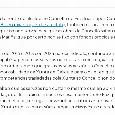
tenente de alcalde no Concello de Foz, Inés López Cout
BI sen mirar a quen lle afectab
a, tanto en rústica coma 
ue iso non servira para que as obras do Concello saíran 
Mariña, que por certo non se fixo con fondos propios e n
 de 2014 e 2015 con 2024 parece ridícula, contando xa 
cipal é superior e os servizos non custan o mesmo; xa sab
a recordar tamén que grazas ás súas xestións o Concello 
responsabilidade da Xunta de Galicia e para o que ten 
s competencias trasladadas pola Xunta ao Concello son d
saben que os servizos non custan o mesmo que en 2014 
lar, que lles subiu os impostos nese momento. Se Foz 
, mellorar, conseguir novas infraestruturas e renovar as
á Xunta que asuma as súas competencias (véxase a residenc