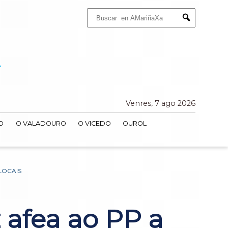
Buscar:
Submit
Venres, 7 ago 2026
O
O VALADOURO
O VICEDO
OUROL
LOCAIS
 afea ao PP a