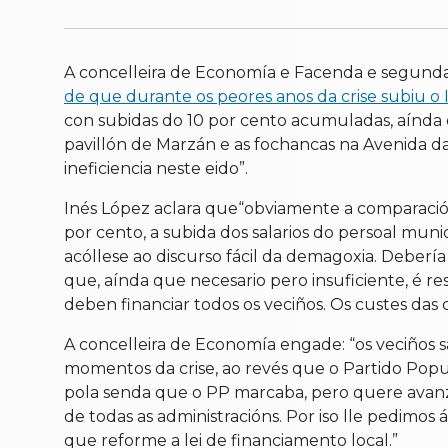
A concelleira de Economía e Facenda e segunda 
de que durante os peores anos da crise subiu o I
con subidas do 10 por cento acumuladas, aínda q
pavillón de Marzán e as fochancas na Avenida da 
ineficiencia neste eido”.
Inés López aclara que“obviamente a comparación
por cento, a subida dos salarios do persoal muni
acóllese ao discurso fácil da demagoxia. Deberí
que, aínda que necesario pero insuficiente, é 
deben financiar todos os veciños. Os custes da
A concelleira de Economía engade: “os veciños 
momentos da crise, ao revés que o Partido Popu
pola senda que o PP marcaba, pero quere avanzar
de todas as administracións. Por iso lle pedimos 
que reforme a lei de financiamento local.”