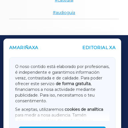
audioguía
AMARIÑAXA
EDITORIAL XA
OUTROS PERIÓDICOS
GALICIAXA
O noso contido está elaborado por profesionais,
é independente e garantimos información
LUGOXA
veraz, contrastada e de calidade. Para poder
ofrecer este servizo
de forma gratuíta
,
financiamos a nosa actividade mediante
TERRACHAXA
publicidade. Para iso, necesitamos o teu
consentimento.
SARRIAXA
Se aceptas, utilizaremos
cookies de analítica
para medir a nosa audiencia. Tamén
AMARIÑAXA
utilizaremos
cookies de marketing
para
mostrar publicidade de terceiros.