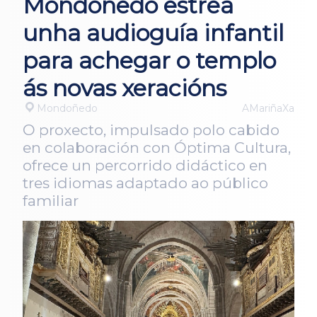
Mondoñedo estrea
unha audioguía infantil
para achegar o templo
ás novas xeracións
Mondoñedo
AMariñaXa
O proxecto, impulsado polo cabido
en colaboración con Óptima Cultura,
ofrece un percorrido didáctico en
tres idiomas adaptado ao público
familiar