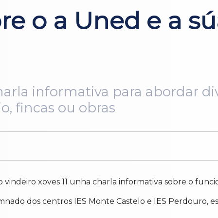
re o a Uned e a sú
arla informativa para abordar di
o, fincas ou obras
 o vindeiro xoves 11 unha charla informativa sobre o fun
 alumnado dos centros IES Monte Castelo e IES Perdouro, 