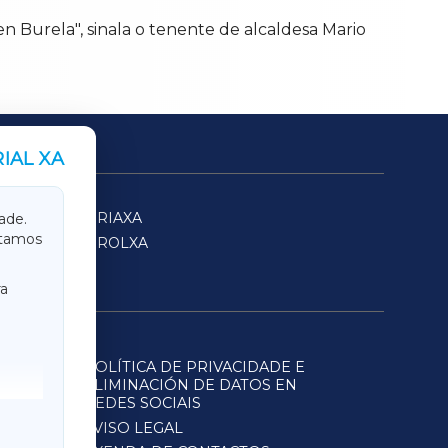
 Burela", sinala o tenente de alcaldesa Mario
IAL XA
SARRIAXA
ade.
itamos
FERROLXA
a
POLÍTICA DE PRIVACIDADE E
ELIMINACIÓN DE DATOS EN
REDES SOCIAIS
AVISO LEGAL