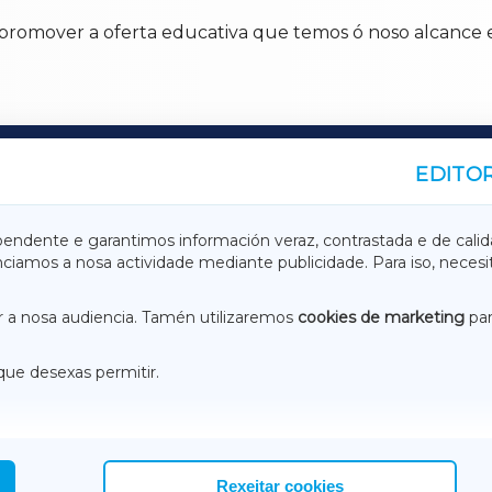
romover a oferta educativa que temos ó noso alcance en
EDITOR
A
TERRACHAXA
pendente e garantimos información veraz, contrastada e de calid
anciamos a nosa actividade mediante publicidade. Para iso, neces
ASACRAXA
ACORUÑAXA
 a nosa audiencia. Tamén utilizaremos
cookies de marketing
par
que desexas permitir.
ACEBOOK
CONTACTO
NSTAGRAM
EMEROTECA
Rexeitar cookies