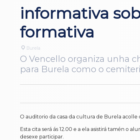
informativa sob
formativa
Burela
O Vencello organiza unha ch
para Burela como o cemiteri
O auditorio da casa da cultura de Burela acolle
Esta cita será ás 12.00 e a ela asistirá tamén o
desexe participar.