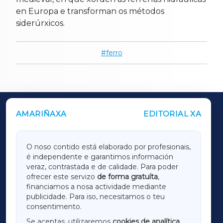
en Europa e transforman os métodos
siderúrxicos.
ferro
AMARIÑAXA
EDITORIAL XA
OUTROS PERIÓDICOS
GALICIAXA
O noso contido está elaborado por profesionais,
é independente e garantimos información
LUGOXA
veraz, contrastada e de calidade. Para poder
ofrecer este servizo
de forma gratuíta
,
financiamos a nosa actividade mediante
TERRACHAXA
publicidade. Para iso, necesitamos o teu
consentimento.
SARRIAXA
Se aceptas, utilizaremos
cookies de analítica