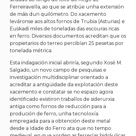
Ferreiravella, ao que se atribúe unha extensión
de máis dun quilómetro. Do xacemento
leváronse aos altos fornos de Trubia (Asturias) e
Euskadi miles de toneladas das escouras ricas
en ferro. Diversos documentos acreditan que os
propietarios do terreo percibían 25 pesetas por
tonelada métrica.
Esta indagación inicial abriría, segundo Xosé M.
Salgado, un novo campo de pesquisas e
investigación multidisciplinar orientado a
acreditar a antigüidade da explotación deste
xacemento e constatar se no espazo agora
identificado existiron traballos de siderurxia
antiga como fornos de reducción para a
produción de ferro, unha tecnoloxía
empregada para a obtención deste metal
desde a Idade do Ferro ata que no tempo
medieval, en que xorden as ferrerías hidráulicas