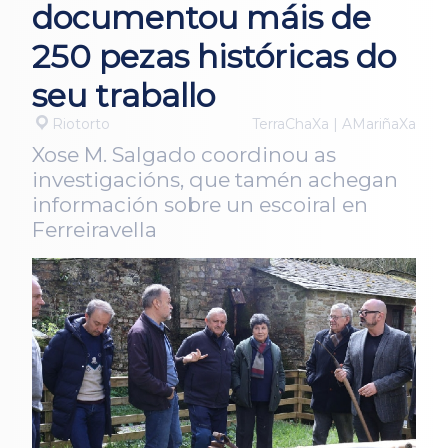
documentou máis de
250 pezas históricas do
seu traballo
Riotorto
TerraChaXa | AMariñaXa
Xose M. Salgado coordinou as
investigacións, que tamén achegan
información sobre un escoiral en
Ferreiravella