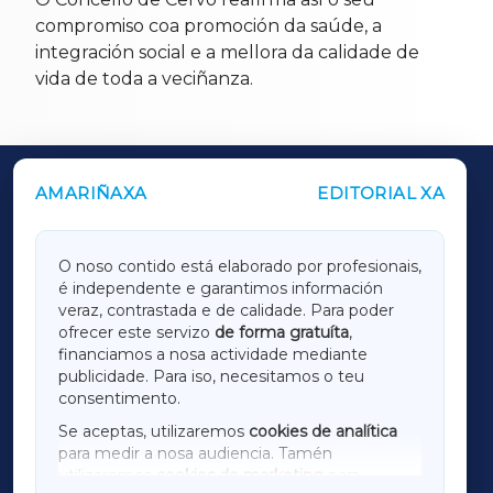
compromiso coa promoción da saúde, a
integración social e a mellora da calidade de
vida de toda a veciñanza.
AMARIÑAXA
EDITORIAL XA
OUTROS PERIÓDICOS
GALICIAXA
O noso contido está elaborado por profesionais,
é independente e garantimos información
LUGOXA
veraz, contrastada e de calidade. Para poder
ofrecer este servizo
de forma gratuíta
,
financiamos a nosa actividade mediante
TERRACHAXA
publicidade. Para iso, necesitamos o teu
consentimento.
SARRIAXA
Se aceptas, utilizaremos
cookies de analítica
para medir a nosa audiencia. Tamén
AMARIÑAXA
utilizaremos
cookies de marketing
para