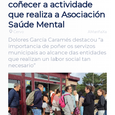
coñecer a actividade
que realiza a Asociación
Saúde Mental
Cervo
AMariñaXa
Dolores García Caramés destacou “a
importancia de poñer os servizos
municipais ao alcance das entidades
que realizan un labor social tan
necesario”