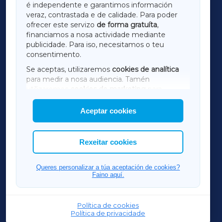
é independente e garantimos información
LUGOXA
veraz, contrastada e de calidade. Para poder
ofrecer este servizo
de forma gratuíta
,
financiamos a nosa actividade mediante
TERRACHAXA
publicidade. Para iso, necesitamos o teu
consentimento.
SARRIAXA
Se aceptas, utilizaremos
cookies de analítica
para medir a nosa audiencia. Tamén
AMARIÑAXA
utilizaremos
cookies de marketing
para
mostrar publicidade de terceiros.
Aceptar cookies
RIBEIRASACRAXA
Así mesmo, podes personalizar a elección das
cookies que desexas permitir.
ACORUÑAXA
Rexeitar cookies
FERROLXA
Queres personalizar a túa aceptación de cookies?
Faino aquí.
OURENSEXA
Política de cookies
Política de privacidade