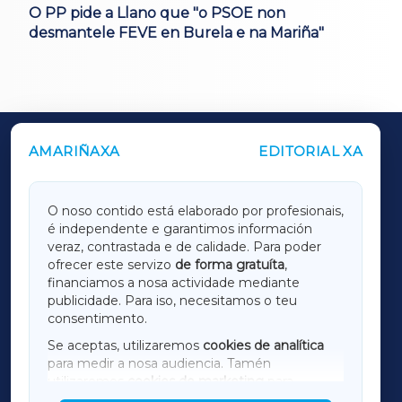
O PP pide a Llano que "o PSOE non
desmantele FEVE en Burela e na Mariña"
AMARIÑAXA
EDITORIAL XA
OUTROS PERIÓDICOS
GALICIAXA
O noso contido está elaborado por profesionais,
é independente e garantimos información
LUGOXA
veraz, contrastada e de calidade. Para poder
ofrecer este servizo
de forma gratuíta
,
financiamos a nosa actividade mediante
TERRACHAXA
publicidade. Para iso, necesitamos o teu
consentimento.
SARRIAXA
Se aceptas, utilizaremos
cookies de analítica
para medir a nosa audiencia. Tamén
AMARIÑAXA
utilizaremos
cookies de marketing
para
mostrar publicidade de terceiros.