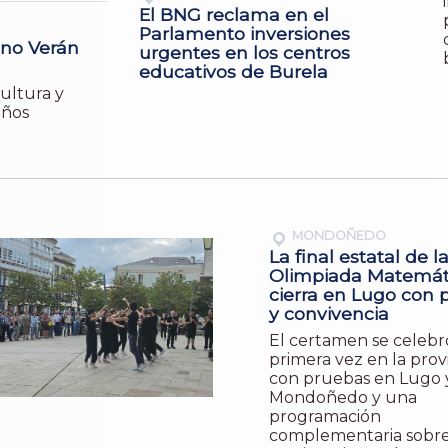
El BNG reclama en el
Parlamento inversiones
 no Verán
urgentes en los centros
educativos de Burela
Cultura y
años
MONDOÑEDO
La final estatal de l
Olimpiada Matemát
cierra en Lugo con 
y convivencia
El certamen se celebr
primera vez en la provi
con pruebas en Lugo 
Mondoñedo y una
programación
complementaria sobr