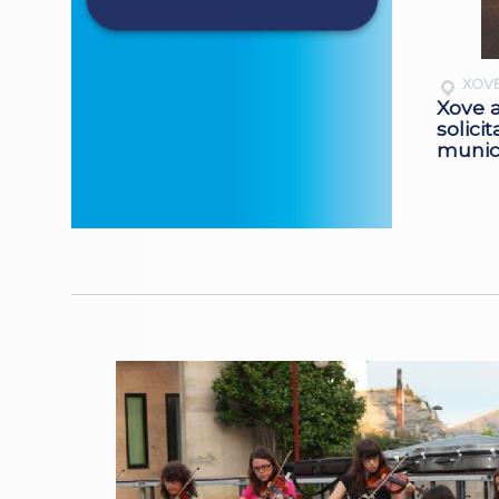
XOV
Xove a
solici
munici