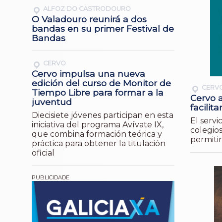
ALFOZ DO CASTRODOURO
O Valadouro reunirá a dos
bandas en su primer Festival de
Bandas
CERVO
Cervo impulsa una nueva
edición del curso de Monitor de
CERV
Tiempo Libre para formar a la
Cervo 
juventud
facilit
Diecisiete jóvenes participan en esta
El servi
iniciativa del programa Avívate IX,
colegio
que combina formación teórica y
permitir
práctica para obtener la titulación
oficial