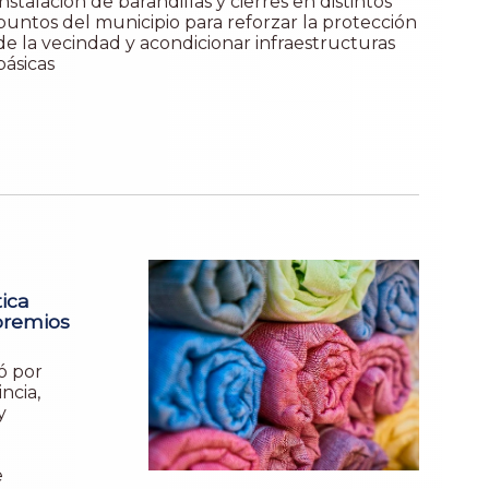
instalación de barandillas y cierres en distintos
puntos del municipio para reforzar la protección
de la vecindad y acondicionar infraestructuras
básicas
a
ica
premios
ó por
ncia,
y
e