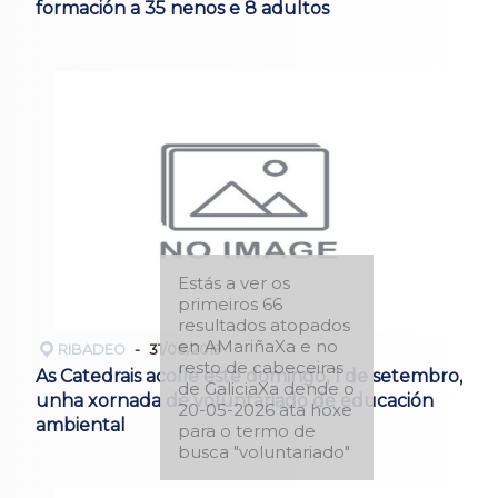
formación a 35 nenos e 8 adultos
Estás a ver os
primeiros 66
resultados atopados
en AMariñaXa e no
RIBADEO
31/08/2019
resto de cabeceiras
As Catedrais acolle este domingo, 1 de setembro,
de GaliciaXa dende o
unha xornada de voluntariado de educación
20-05-2026 ata hoxe
ambiental
para o termo de
busca "voluntariado"