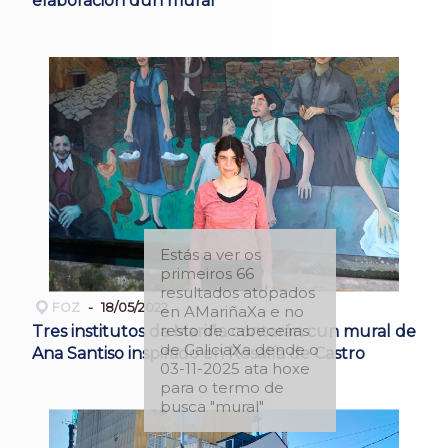
elaboración dun mural
Estás a ver os
primeiros 66
resultados atopados
FOZ
18/05/2022
en AMariñaXa e no
resto de cabeceiras
Tres institutos da Mariña contarán cun mural de
de GaliciaXa dende o
Ana Santiso inspirado en Rosalía de Castro
03-11-2025 ata hoxe
para o termo de
busca "mural"