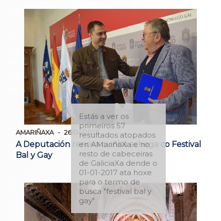
Estás a ver os
primeiros 57
AMARIÑAXA
26/04/2023
resultados atopados
A Deputación renova cunha achega co Festival
en AMariñaXa e no
resto de cabeceiras
Bal y Gay
de GaliciaXa dende o
01-01-2017 ata hoxe
para o termo de
busca "festival bal y
gay"