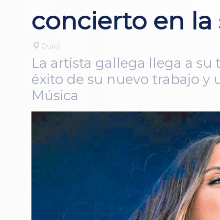
concierto en la
Ourol
La artista gallega llega a su
éxito de su nuevo trabajo y
Música