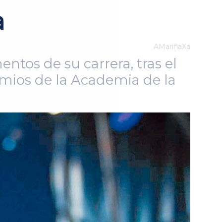
a
AMariñaXa
entos de su carrera, tras el
emios de la Academia de la