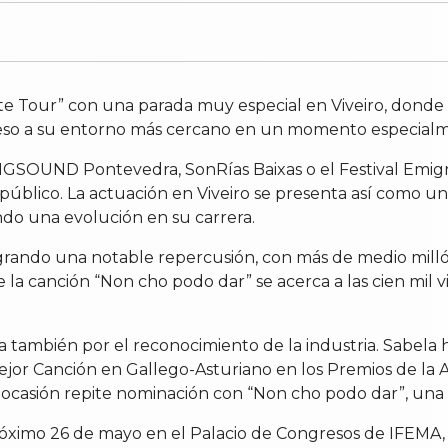
nte Tour” con una parada muy especial en Viveiro, donde 
greso a su entorno más cercano en un momento especialm
BIGSOUND Pontevedra, SonRías Baixas o el Festival Emigra
 público. La actuación en Viveiro se presenta así como u
ndo una evolución en su carrera.
á logrando una notable repercusión, con más de medio mil
a canción “Non cho podo dar” se acerca a las cien mil vi
también por el reconocimiento de la industria. Sabela 
Mejor Canción en Gallego-Asturiano en los Premios de la 
ta ocasión repite nominación con “Non cho podo dar”, una 
 próximo 26 de mayo en el Palacio de Congresos de IFEMA,