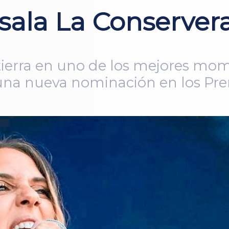
 sala La Conserver
 tierra en uno de los mejores mom
 una nueva nominación en los Pr