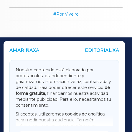
Por Viveiro
AMARIÑAXA
EDITORIAL XA
OUTROS PERIÓDICOS
GALICIAXA
Nuestro contenido está elaborado por
profesionales, es independiente y
LUGOXA
garantizamos información veraz, contrastada y
de calidad. Para poder ofrecer este servicio
de
forma gratuita
, financiamos nuestra actividad
TERRACHAXA
mediante publicidad. Para ello, necesitamos tu
consentimiento.
SARRIAXA
Si aceptas, utilizaremos
cookies de analítica
para medir nuestra audiencia. También
AMARIÑAXA
utilizaremos
cookies de marketing
para
mostrar publicidad de terceros.