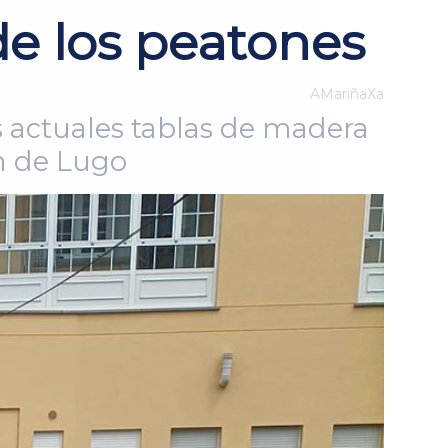
de los peatones
AMariñaXa
as actuales tablas de madera
ón de Lugo