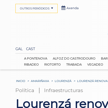
Axenda
OUTROS PERIÓDICOS
GAL
CAST
A PONTENOVA
ALFOZ DO CASTRODOURO
BAR
RIBADEO
RIOTORTO
TRABADA
VEGADEO
INICIO
>
AMARIÑAXA
>
LOURENZÁ
>
LOURENZÁ RENOVAR
|
Política
Infraestructuras
Lourenzá renov