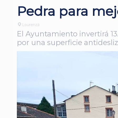
Pedra para mejo
Lourenzá
El Ayuntamiento invertirá 13
por una superficie antidesli