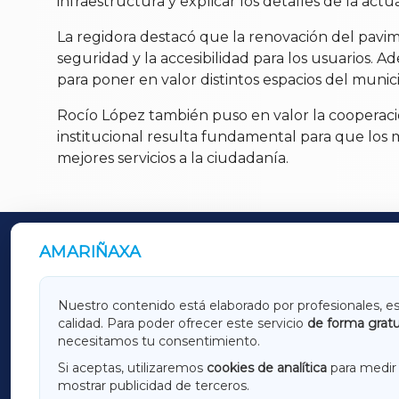
infraestructura y explicar los detalles de la actu
La regidora destacó que la renovación del pavime
seguridad y la accesibilidad para los usuarios.
para poner en valor distintos espacios del munici
Rocío López también puso en valor la cooperació
institucional resulta fundamental para que los 
mejores servicios a la ciudadanía.
AMARIÑAXA
OUTROS PERIÓDICOS
GALICIAXA
LUGOX
Nuestro contenido está elaborado por profesionales, e
calidad. Para poder ofrecer este servicio
de forma gratu
AMARIÑAXA
RIBEIR
necesitamos tu consentimiento.
OURENSEXA
Si aceptas, utilizaremos
cookies de analítica
para medir 
mostrar publicidad de terceros.