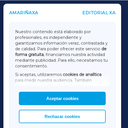
AMARIÑAXA
EDITORIAL XA
OUTROS PERIÓDICOS
GALICIAXA
Nuestro contenido está elaborado por
profesionales, es independiente y
LUGOXA
garantizamos información veraz, contrastada y
de calidad. Para poder ofrecer este servicio
de
forma gratuita
, financiamos nuestra actividad
TERRACHAXA
mediante publicidad. Para ello, necesitamos tu
consentimiento.
SARRIAXA
Si aceptas, utilizaremos
cookies de analítica
para medir nuestra audiencia. También
AMARIÑAXA
utilizaremos
cookies de marketing
para
mostrar publicidad de terceros.
Aceptar cookies
RIBEIRASACRAXA
Asimismo, puedes personalizar la elección de
las cookies que deseas permitir.
ACORUÑAXA
Rechazar cookies