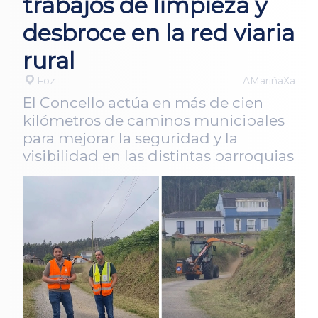
trabajos de limpieza y
desbroce en la red viaria
rural
Foz
AMariñaXa
El Concello actúa en más de cien
kilómetros de caminos municipales
para mejorar la seguridad y la
visibilidad en las distintas parroquias