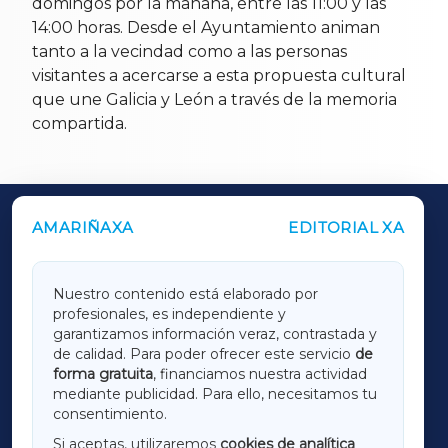
domingos por la mañana, entre las 11:00 y las
14:00 horas. Desde el Ayuntamiento animan
tanto a la vecindad como a las personas
visitantes a acercarse a esta propuesta cultural
que une Galicia y León a través de la memoria
compartida.
AMARIÑAXA
EDITORIAL XA
OUTROS PERIÓDICOS
GALICIAXA
Nuestro contenido está elaborado por
profesionales, es independiente y
LUGOXA
garantizamos información veraz, contrastada y
de calidad. Para poder ofrecer este servicio
de
forma gratuita
, financiamos nuestra actividad
TERRACHAXA
mediante publicidad. Para ello, necesitamos tu
consentimiento.
SARRIAXA
Si aceptas, utilizaremos
cookies de analítica