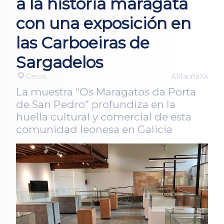
a la historia maragata
con una exposición en
las Carboeiras de
Sargadelos
Cervo
AMariñaXa
La muestra “Os Maragatos da Porta
de San Pedro” profundiza en la
huella cultural y comercial de esta
comunidad leonesa en Galicia