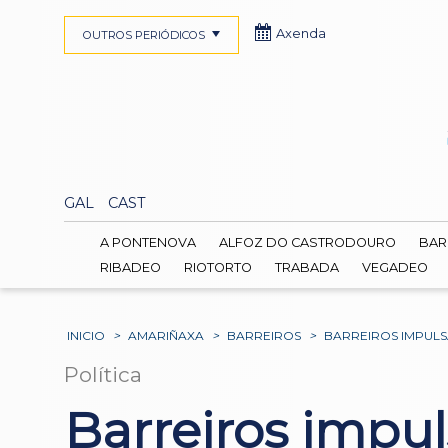
Axenda
OUTROS PERIÓDICOS
GAL
CAST
A PONTENOVA
ALFOZ DO CASTRODOURO
BAR
RIBADEO
RIOTORTO
TRABADA
VEGADEO
INICIO
>
AMARIÑAXA
>
BARREIROS
>
BARREIROS IMPULS
Política
Barreiros impul