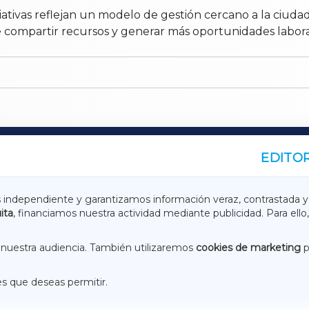
iativas reflejan un modelo de gestión cercano a la ciudad
 compartir recursos y generar más oportunidades laboral
EDITOR
A
TERRACHAXA
s independiente y garantizamos información veraz, contrastada y
ita
, financiamos nuestra actividad mediante publicidad. Para ello,
ASACRAXA
ACORUÑAXA
nuestra audiencia. También utilizaremos
cookies de marketing
p
es que deseas permitir.
ACEBOOK
CONTACTO