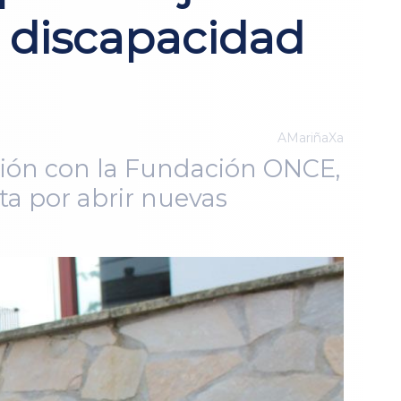
n discapacidad
AMariñaXa
ción con la Fundación ONCE,
a por abrir nuevas