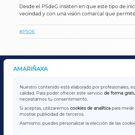
Desde el PSdeG insisten en que este tipo de inic
vecindad y con una visión comarcal que permite
PSOE
AMARIÑAXA
OUTROS PERIÓDICOS
GALICIAXA
LUGOX
Nuestro contenido está elaborado por profesionales, e
calidad. Para poder ofrecer este servicio
de forma gratu
AMARIÑAXA
RIBEIR
necesitamos tu consentimiento.
OURENSEXA
Si aceptas, utilizaremos
cookies de analítica
para medir 
mostrar publicidad de terceros.
Asimismo, puedes personalizar la elección de las cooki
F