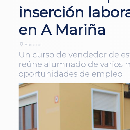
inserción labor
en A Mariña
Barreiros
Un curso de vendedor de est
reúne alumnado de varios m
oportunidades de empleo