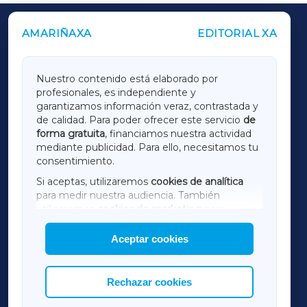
AMARIÑAXA
EDITORIAL XA
OUTROS PERIÓDICOS
GALICIAXA
Nuestro contenido está elaborado por
profesionales, es independiente y
LUGOXA
garantizamos información veraz, contrastada y
de calidad. Para poder ofrecer este servicio
de
forma gratuita
, financiamos nuestra actividad
TERRACHAXA
mediante publicidad. Para ello, necesitamos tu
consentimiento.
SARRIAXA
Si aceptas, utilizaremos
cookies de analítica
para medir nuestra audiencia. También
AMARIÑAXA
utilizaremos
cookies de marketing
para
mostrar publicidad de terceros.
Aceptar cookies
RIBEIRASACRAXA
Asimismo, puedes personalizar la elección de
las cookies que deseas permitir.
ACORUÑAXA
Rechazar cookies