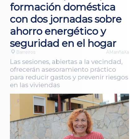
formación doméstica
con dos jornadas sobre
ahorro energético y
seguridad en el hogar
Barreiros
AMariñaXa
Las sesiones, abiertas a la vecindad,
ofrecerán asesoramiento práctico
para reducir gastos y prevenir riesgos
en las viviendas