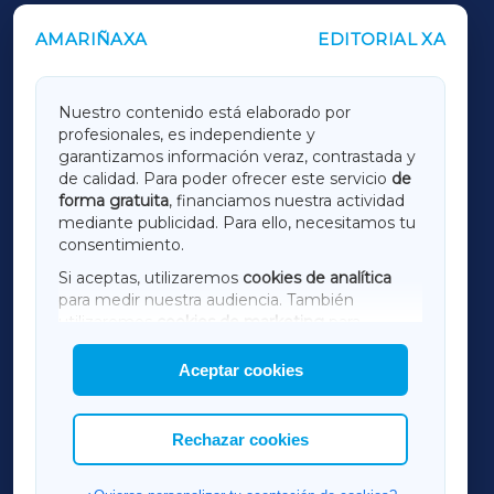
AMARIÑAXA
EDITORIAL XA
OUTROS PERIÓDICOS
GALICIAXA
Nuestro contenido está elaborado por
profesionales, es independiente y
LUGOXA
garantizamos información veraz, contrastada y
de calidad. Para poder ofrecer este servicio
de
forma gratuita
, financiamos nuestra actividad
TERRACHAXA
mediante publicidad. Para ello, necesitamos tu
consentimiento.
SARRIAXA
Si aceptas, utilizaremos
cookies de analítica
para medir nuestra audiencia. También
AMARIÑAXA
utilizaremos
cookies de marketing
para
mostrar publicidad de terceros.
Aceptar cookies
RIBEIRASACRAXA
Asimismo, puedes personalizar la elección de
las cookies que deseas permitir.
ACORUÑAXA
Rechazar cookies
FERROLXA