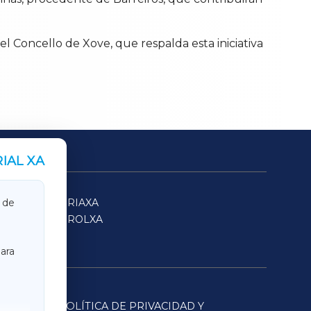
l Concello de Xove, que respalda esta iniciativa
IAL XA
SARRIAXA
 de
FERROLXA
ara
POLÍTICA DE PRIVACIDAD Y