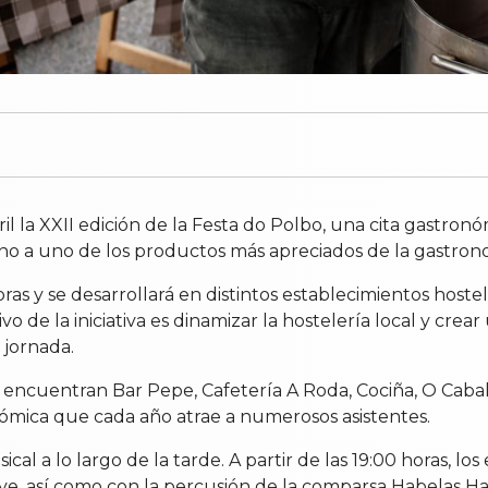
il la XXII edición de la Festa do Polbo, una cita gastron
orno a uno de los productos más apreciados de la gastron
ras y se desarrollará en distintos establecimientos hoste
vo de la iniciativa es dinamizar la hostelería local y cre
 jornada.
se encuentran Bar Pepe, Cafetería A Roda, Cociña, O Cabal
ómica que cada año atrae a numerosos asistentes.
 a lo largo de la tarde. A partir de las 19:00 horas, los
ove, así como con la percusión de la comparsa Habelas Ha