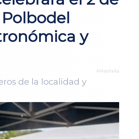
o Polbodel
tronómica y
AMariñaXa
ros de la localidad y