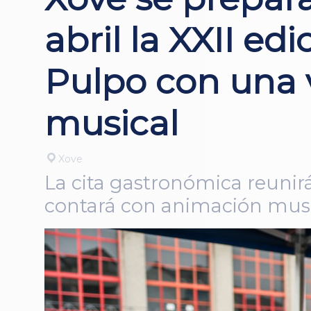
abril la XXII ed
Pulpo con una 
musical
Xove
La cita gastronómica reunirá
contará con animación musi