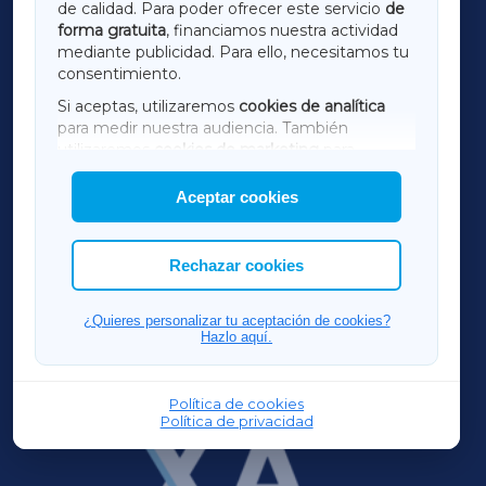
de calidad. Para poder ofrecer este servicio
de
forma gratuita
, financiamos nuestra actividad
TERRACHAXA
mediante publicidad. Para ello, necesitamos tu
consentimiento.
SARRIAXA
Si aceptas, utilizaremos
cookies de analítica
para medir nuestra audiencia. También
AMARIÑAXA
utilizaremos
cookies de marketing
para
mostrar publicidad de terceros.
Aceptar cookies
RIBEIRASACRAXA
Asimismo, puedes personalizar la elección de
las cookies que deseas permitir.
ACORUÑAXA
Rechazar cookies
FERROLXA
¿Quieres personalizar tu aceptación de cookies?
Hazlo aquí.
OURENSEXA
Política de cookies
Política de privacidad