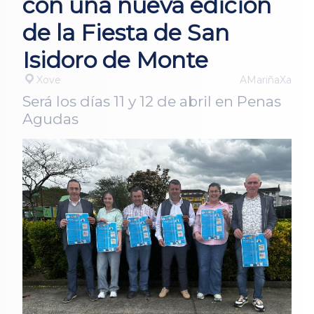
con una nueva edición
de la Fiesta de San
Isidoro de Monte
Xove
AMariñaXa
Será los días 11 y 12 de abril en Penas
Agudas