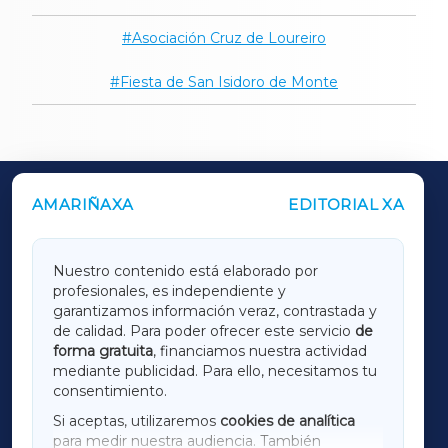
Asociación Cruz de Loureiro
Fiesta de San Isidoro de Monte
AMARIÑAXA
EDITORIAL XA
OUTROS PERIÓDICOS
GALICIAXA
Nuestro contenido está elaborado por
profesionales, es independiente y
LUGOXA
garantizamos información veraz, contrastada y
de calidad. Para poder ofrecer este servicio
de
forma gratuita
, financiamos nuestra actividad
TERRACHAXA
mediante publicidad. Para ello, necesitamos tu
consentimiento.
SARRIAXA
Si aceptas, utilizaremos
cookies de analítica
para medir nuestra audiencia. También