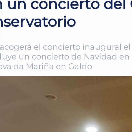
n un concierto del
servatorio
acogerá el concierto inaugural el
uye un concierto de Navidad en e
rova da Mariña en Galdo