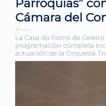
Parroquias” co
Cámara del Con
Viveiro
La Casa do Forno de Celeiro 
programación completa incl
actuación de la Orquesta T