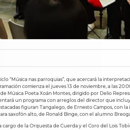
lo “Música nas parroquias”, que acercará la interpretaci
amación comienza el jueves 13 de noviembre, a las 20:00 
de Música Poeta Xoán Montes, dirigido por Delio Represa
ntará un programa con arreglos del director que incluye
s destacadas figuran Tangalego, de Ernesto Campos, con l
 para saxofón alto, de Ronald Binge, con el alumno Breo
a cargo de la Orquesta de Cuerda y el Coro del Lois Tobí