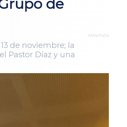
 Grupo de
AMariñaXa
 13 de noviembre; la
l Pastor Díaz y una