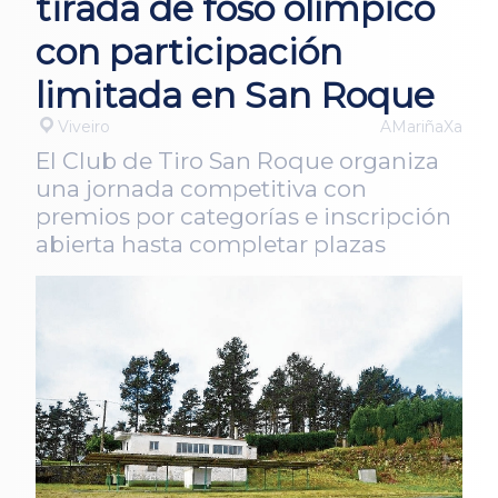
tirada de foso olímpico
con participación
limitada en San Roque
Viveiro
AMariñaXa
El Club de Tiro San Roque organiza
una jornada competitiva con
premios por categorías e inscripción
abierta hasta completar plazas