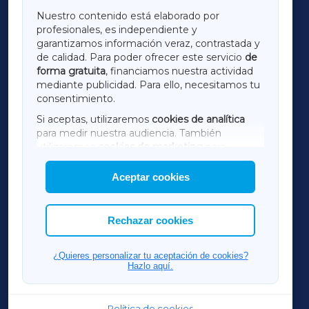
GALICIAXA
Nuestro contenido está elaborado por
profesionales, es independiente y
LUGOXA
garantizamos información veraz, contrastada y
de calidad. Para poder ofrecer este servicio
de
forma gratuita
, financiamos nuestra actividad
TERRACHAXA
mediante publicidad. Para ello, necesitamos tu
consentimiento.
SARRIAXA
Si aceptas, utilizaremos
cookies de analítica
para medir nuestra audiencia. También
AMARIÑAXA
utilizaremos
cookies de marketing
para
mostrar publicidad de terceros.
Aceptar cookies
RIBEIRASACRAXA
Asimismo, puedes personalizar la elección de
las cookies que deseas permitir.
ACORUÑAXA
Rechazar cookies
FERROLXA
¿Quieres personalizar tu aceptación de cookies?
Hazlo aquí.
OURENSEXA
Política de cookies