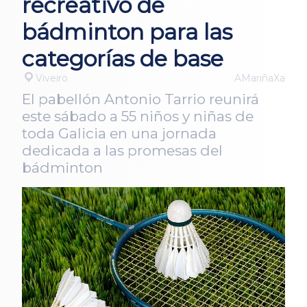
recreativo de
bádminton para las
categorías de base
Viveiro
AMariñaXa
El pabellón Antonio Tarrio reunirá
este sábado a 55 niños y niñas de
toda Galicia en una jornada
dedicada a las promesas del
bádminton