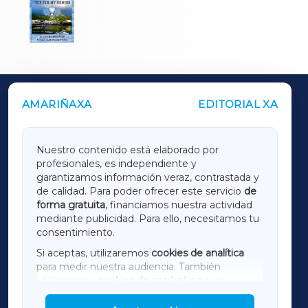
AMARIÑAXA
EDITORIAL XA
OUTROS PERIÓDICOS
GALICIAXA
Nuestro contenido está elaborado por
profesionales, es independiente y
LUGOXA
garantizamos información veraz, contrastada y
de calidad. Para poder ofrecer este servicio
de
forma gratuita
, financiamos nuestra actividad
TERRACHAXA
mediante publicidad. Para ello, necesitamos tu
consentimiento.
SARRIAXA
Si aceptas, utilizaremos
cookies de analítica
para medir nuestra audiencia. También
AMARIÑAXA
utilizaremos
cookies de marketing
para
mostrar publicidad de terceros.