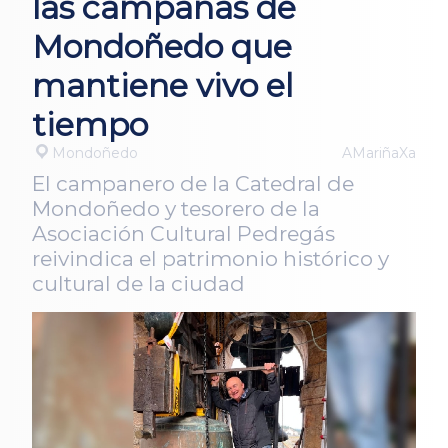
las campanas de
Mondoñedo que
mantiene vivo el
tiempo
Mondoñedo
AMariñaXa
El campanero de la Catedral de
Mondoñedo y tesorero de la
Asociación Cultural Pedregás
reivindica el patrimonio histórico y
cultural de la ciudad