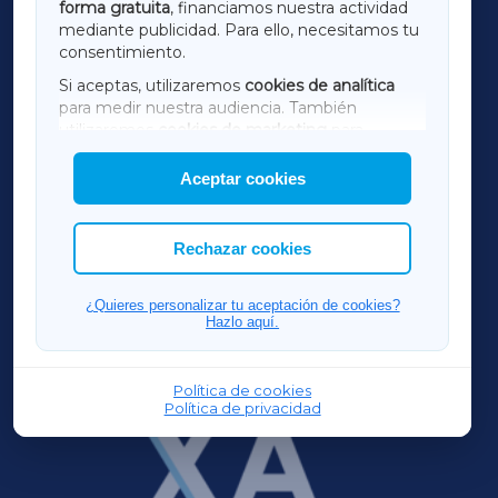
forma gratuita
, financiamos nuestra actividad
TERRACHAXA
mediante publicidad. Para ello, necesitamos tu
consentimiento.
SARRIAXA
Si aceptas, utilizaremos
cookies de analítica
para medir nuestra audiencia. También
AMARIÑAXA
utilizaremos
cookies de marketing
para
mostrar publicidad de terceros.
Aceptar cookies
RIBEIRASACRAXA
Asimismo, puedes personalizar la elección de
las cookies que deseas permitir.
ACORUÑAXA
Rechazar cookies
FERROLXA
¿Quieres personalizar tu aceptación de cookies?
Hazlo aquí.
OURENSEXA
Política de cookies
Política de privacidad