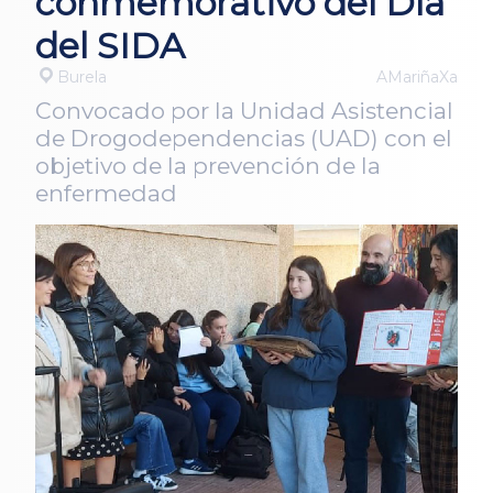
conmemorativo del Día
del SIDA
Burela
AMariñaXa
Convocado por la Unidad Asistencial
de Drogodependencias (UAD) con el
objetivo de la prevención de la
enfermedad