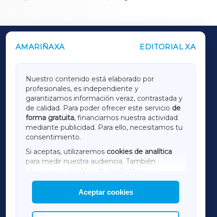
AMARIÑAXA
EDITORIAL XA
OUTROS PERIÓDICOS
GALICIAXA
Nuestro contenido está elaborado por
profesionales, es independiente y
LUGOXA
garantizamos información veraz, contrastada y
de calidad. Para poder ofrecer este servicio
de
forma gratuita
, financiamos nuestra actividad
TERRACHAXA
mediante publicidad. Para ello, necesitamos tu
consentimiento.
SARRIAXA
Si aceptas, utilizaremos
cookies de analítica
para medir nuestra audiencia. También
AMARIÑAXA
utilizaremos
cookies de marketing
para
mostrar publicidad de terceros.
Aceptar cookies
RIBEIRASACRAXA
Asimismo, puedes personalizar la elección de
las cookies que deseas permitir.