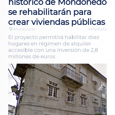
histórico de Mondoñedo
se rehabilitarán para
crear viviendas públicas
Mondoñedo
AMariñaXa
El proyecto permitirá habilitar diez
hogares en régimen de alquiler
accesible con una inversión de 2,8
millones de euros