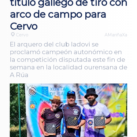
título gallego de tiro con
arco de campo para
Cervo
Cervo
AMariñaXa
El arquero del club Iadovi se
proclamó campeón autonómico en
la competición disputada este fin de
semana en la localidad ourensana de
A Rúa