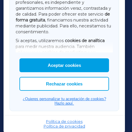
profesionales, es independiente y
LUGOXA
garantizamos información veraz, contrastada y
de calidad. Para poder ofrecer este servicio
de
forma gratuita
, financiamos nuestra actividad
TERRACHAXA
mediante publicidad. Para ello, necesitamos tu
consentimiento.
SARRIAXA
Si aceptas, utilizaremos
cookies de analítica
para medir nuestra audiencia. También
AMARIÑAXA
utilizaremos
cookies de marketing
para
mostrar publicidad de terceros.
Aceptar cookies
RIBEIRASACRAXA
Asimismo, puedes personalizar la elección de
las cookies que deseas permitir.
ACORUÑAXA
Rechazar cookies
FERROLXA
¿Quieres personalizar tu aceptación de cookies?
Hazlo aquí.
OURENSEXA
Política de cookies
Política de privacidad