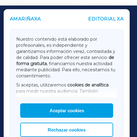
AMARIÑAXA
EDITORIAL XA
OUTROS PERIÓDICOS
GALICIAXA
Nuestro contenido está elaborado por
profesionales, es independiente y
LUGOXA
garantizamos información veraz, contrastada y
de calidad. Para poder ofrecer este servicio
de
forma gratuita
, financiamos nuestra actividad
TERRACHAXA
mediante publicidad. Para ello, necesitamos tu
consentimiento.
SARRIAXA
Si aceptas, utilizaremos
cookies de analítica
para medir nuestra audiencia. También
AMARIÑAXA
utilizaremos
cookies de marketing
para
mostrar publicidad de terceros.
Aceptar cookies
RIBEIRASACRAXA
Asimismo, puedes personalizar la elección de
las cookies que deseas permitir.
ACORUÑAXA
Rechazar cookies