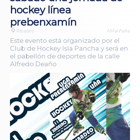
hockey línea
prebenxamín
Ribadeo
AMariñaXa
Este evento está organizado por el
Club de Hockey Isla Pancha y será en
el pabellón de deportes de la calle
Alfredo Deaño