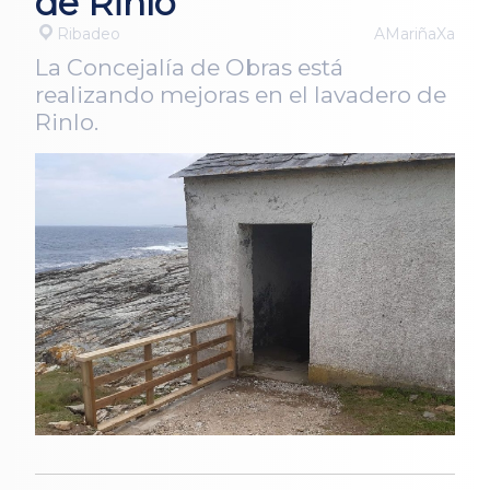
de Rinlo
Ribadeo
AMariñaXa
La Concejalía de Obras está
realizando mejoras en el lavadero de
Rinlo.