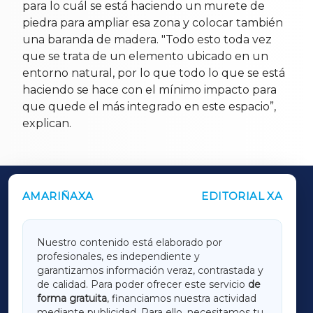
para lo cuál se está haciendo un murete de
piedra para ampliar esa zona y colocar también
una baranda de madera. "Todo esto toda vez
que se trata de un elemento ubicado en un
entorno natural, por lo que todo lo que se está
haciendo se hace con el mínimo impacto para
que quede el más integrado en este espacio”,
explican.
AMARIÑAXA
EDITORIAL XA
OUTROS PERIÓDICOS
GALICIAXA
Nuestro contenido está elaborado por
profesionales, es independiente y
LUGOXA
garantizamos información veraz, contrastada y
de calidad. Para poder ofrecer este servicio
de
forma gratuita
, financiamos nuestra actividad
TERRACHAXA
mediante publicidad. Para ello, necesitamos tu