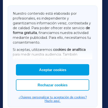
GALICIAXA
Nuestro contenido está elaborado por
profesionales, es independiente y
LUGOXA
garantizamos información veraz, contrastada y
de calidad. Para poder ofrecer este servicio
de
forma gratuita
, financiamos nuestra actividad
TERRACHAXA
mediante publicidad. Para ello, necesitamos tu
consentimiento.
SARRIAXA
Si aceptas, utilizaremos
cookies de analítica
para medir nuestra audiencia. También
AMARIÑAXA
utilizaremos
cookies de marketing
para
mostrar publicidad de terceros.
Aceptar cookies
RIBEIRASACRAXA
Asimismo, puedes personalizar la elección de
las cookies que deseas permitir.
ACORUÑAXA
Rechazar cookies
FERROLXA
¿Quieres personalizar tu aceptación de cookies?
Hazlo aquí.
OURENSEXA