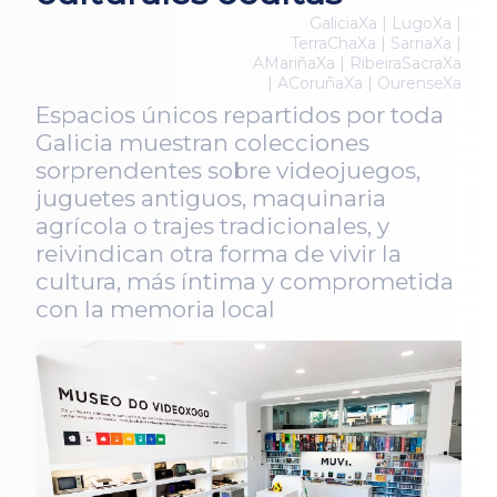
GaliciaXa | LugoXa |
TerraChaXa | SarriaXa |
AMariñaXa | RibeiraSacraXa
| ACoruñaXa | OurenseXa
Espacios únicos repartidos por toda
Galicia muestran colecciones
sorprendentes sobre videojuegos,
juguetes antiguos, maquinaria
agrícola o trajes tradicionales, y
reivindican otra forma de vivir la
cultura, más íntima y comprometida
con la memoria local