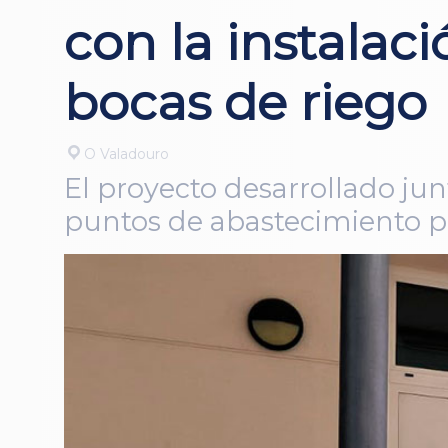
con la instalac
bocas de riego
O Valadouro
El proyecto desarrollado junto
puntos de abastecimiento p