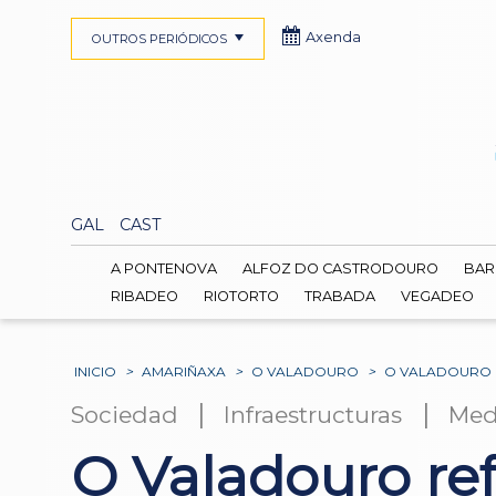
Axenda
OUTROS PERIÓDICOS
GAL
CAST
A PONTENOVA
ALFOZ DO CASTRODOURO
BAR
RIBADEO
RIOTORTO
TRABADA
VEGADEO
INICIO
>
AMARIÑAXA
>
O VALADOURO
>
O VALADOURO R
|
|
Sociedad
Infraestructuras
Med
O Valadouro ref