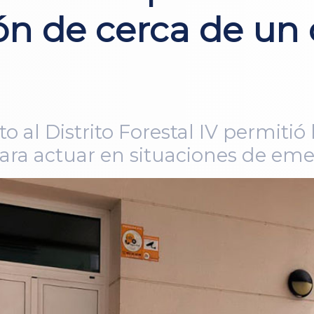
ión de cerca de un
 al Distrito Forestal IV permitió l
ara actuar en situaciones de em