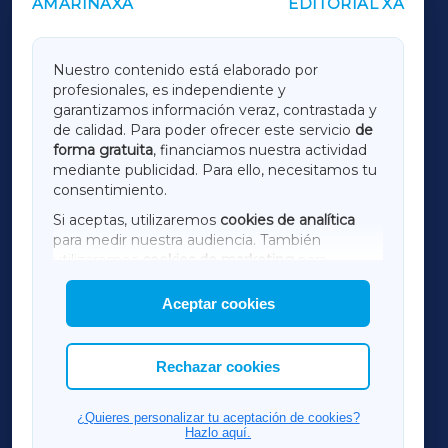
AMARIÑAXA
EDITORIAL XA
OUTROS PERIÓDICOS
GALICIAXA
Nuestro contenido está elaborado por
profesionales, es independiente y
LUGOXA
garantizamos información veraz, contrastada y
de calidad. Para poder ofrecer este servicio
de
forma gratuita
, financiamos nuestra actividad
TERRACHAXA
mediante publicidad. Para ello, necesitamos tu
consentimiento.
SARRIAXA
Si aceptas, utilizaremos
cookies de analítica
para medir nuestra audiencia. También
AMARIÑAXA
utilizaremos
cookies de marketing
para
mostrar publicidad de terceros.
Aceptar cookies
RIBEIRASACRAXA
Asimismo, puedes personalizar la elección de
las cookies que deseas permitir.
ACORUÑAXA
Rechazar cookies
FERROLXA
¿Quieres personalizar tu aceptación de cookies?
Hazlo aquí.