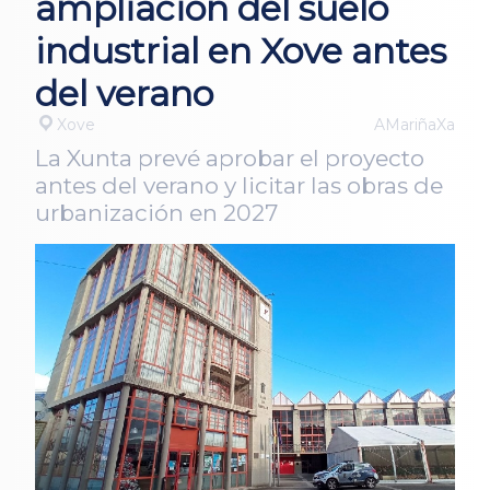
ampliación del suelo
industrial en Xove antes
del verano
Xove
AMariñaXa
La Xunta prevé aprobar el proyecto
antes del verano y licitar las obras de
urbanización en 2027